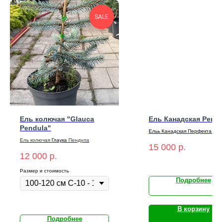
SALE
Ель колючая "Glauca
Ель Канадская Perfe
Pendula"
Ельь Канадская Перфекта - 1
см С-10
Ель
колючая
Глаука
Пендула
15 000
р.
12 000
р.
Размер и стоимость
Подробнее
В корзину
Подробнее