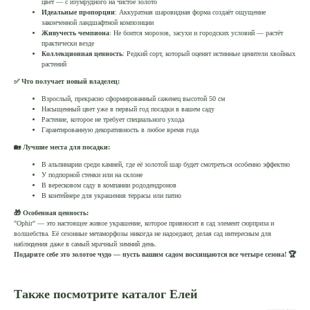
цвет — с изумрудного на чистое золото
Идеальные пропорции
: Аккуратная шаровидная форма создаёт ощущение
законченной ландшафтной композиции
Живучесть чемпиона
: Не боится морозов, засухи и городских условий — растёт
практически везде
Коллекционная ценность
: Редкий сорт, который оценят истинные ценители хвойных
растений
✅ Что получает новый владелец:
Взрослый, прекрасно сформированный саженец высотой 50 см
Насыщенный цвет уже в первый год посадки в вашем саду
Растение, которое не требует специального ухода
Гарантированную декоративность в любое время года
🏡 Лучшие места для посадки:
В альпинарии среди камней, где её золотой шар будет смотреться особенно эффектно
У подпорной стенки или на склоне
В вересковом саду в компании рододендронов
В контейнере для украшения террасы или патио
🎁 Особенная ценность:
"Ophir" — это настоящее живое украшение, которое привносит в сад элемент сюрприза и
волшебства. Её сезонные метаморфозы никогда не надоедают, делая сад интересным для
наблюдения даже в самый мрачный зимний день.
Подарите себе это золотое чудо — пусть вашим садом восхищаются все четыре сезона! 🏆
Также посмотрите каталог Елей