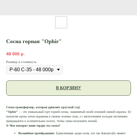
Сосна горная "Ophir"
48 000
р.
Размер и стоимость
В КОРЗИНУ
Сосна-трансформер, которая удивляет круглый год!
"Ophir"
— это уникальный сорт горной сосны, знаменитый своей сезонной сменой окраски. Её
пушистая крона летом окрашена в свежие зеленые тона, а с наступлением холодов постепенно
превращается в ослепительное золото, чтобы снова позеленеть весной.
✨ Чем покорит ваше сердце эта сосна?
Волшебное преображение
: Единственная среди сосен, кто так dramatically меняет