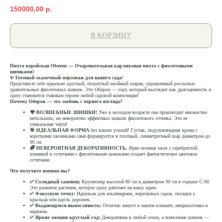
150000,00
р.
В КОРЗИНУ
Пихта корейская Oberon — Очаровательная карликовая пихта с фиолетовыми
шишками!
✨ Готовый сказочный персонаж для вашего сада!
Представьте себе идеально круглый, пушистый хвойный шарик, украшенный россыпью
удивительных фиолетовых шишек. Это Оберон — сорт, который выглядит как драгоценность и
сразу становится главным героем любой садовой композиции!
Почему Оберон — это любовь с первого взгляда?
💜 ВОЛШЕБНЫЕ ШИШКИ!
Уже в молодом возрасте она производит множество
небольших, но невероятно эффектных шишек фиолетового оттенка. Это ее
уникальная черта!
🎯 ИДЕАЛЬНАЯ ФОРМА
без ваших усилий! Густая, подушковидная крона с
короткими хвоинками сама формируется в плотный, симметричный шар диаметром до
90 см.
🌈 НЕВЕРОЯТНАЯ ДЕКОРАТИВНОСТЬ.
Ярко-зеленая хвоя с серебристой
изнанкой в сочетании с фиолетовыми шишками создает фантастическое цветовое
сочетание.
Что получите именно вы?
✅ Солидный саженец:
Крупномер высотой 80 см и диаметром 90 см в горшке С-90.
Это развитое растение, которое сразу работает на вашу идею.
✅ Фокусную точку:
Идеальна для альпинариев, вересковых садов, посадки у
крыльца или вдоль дорожек.
✅ Выдающуюся выносливость:
Отлично зимует в нашем климате, неприхотлива и
надежна.
✅ Яркие эмоции круглый год:
Декоративна в любой сезон, а появление шишек —