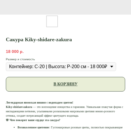
Сакура Kiky-shidare-zakura
18 000
р.
Размер и стоимость
В КОРЗИНУ
Легендарная японская вишня с водопадом цветов!
Kiky-shidare-zakura
— это воплощение изящества и гармонии. Уникальная плакучая форма с
ниспадающими ветвями, усыпанными роскошными махровыми цветами нежно-розового
оттенка, создает потрясающий эффект цветущего водопада.
🌸 Чем покорит ваше сердце эта сакура?
Великолепное цветение
: Густомахровые розовые цветы, полностью покрывающие