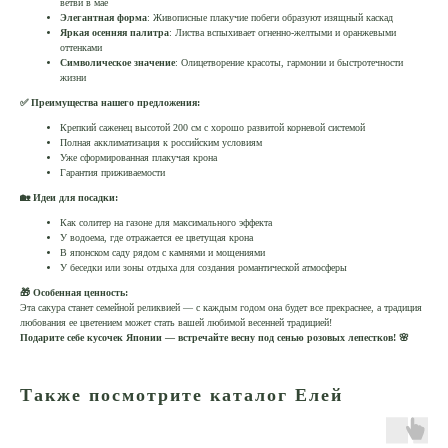
ветви в мае
Элегантная форма
: Живописные плакучие побеги образуют изящный каскад
Яркая осенняя палитра
: Листва вспыхивает огненно-желтыми и оранжевыми
оттенками
Символическое значение
: Олицетворение красоты, гармонии и быстротечности
жизни
✅ Преимущества нашего предложения:
Крепкий саженец высотой 200 см с хорошо развитой корневой системой
Полная акклиматизация к российским условиям
Уже сформированная плакучая крона
Гарантия приживаемости
🏡 Идеи для посадки:
Как солитер на газоне для максимального эффекта
У водоема, где отражается ее цветущая крона
В японском саду рядом с камнями и мощениями
У беседки или зоны отдыха для создания романтической атмосферы
🎁 Особенная ценность:
Эта сакура станет семейной реликвией — с каждым годом она будет все прекраснее, а традиция
любования ее цветением может стать вашей любимой весенней традицией!
Подарите себе кусочек Японии — встречайте весну под сенью розовых лепестков! 🌸
Также посмотрите каталог Елей