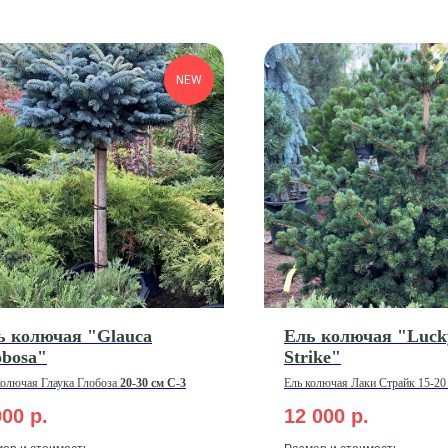
NEW
ь колючая "Glauca
Ель колючая "Luck
obosa"
Strike"
колючая Глаука Глобоза
20-30 см С-3
Ель колючая Лаки Страйк 15-20
000
р.
12 000
р.