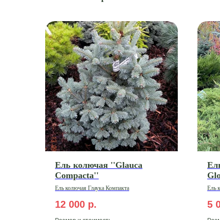
Ель колючая ''Glauca
Ел
Compacta''
Gl
Ель колючая Глаука Компакта
Ель 
12 000
р.
5 