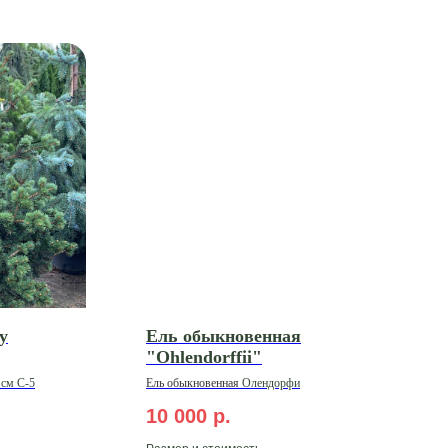
y
Ель обыкновенная
"Ohlendorffii"
 см C-5
Ель
обыкновенная
Олендорфи
10 000
р.