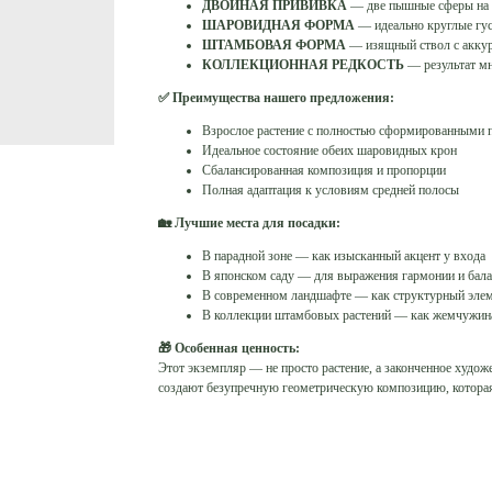
ДВОЙНАЯ ПРИВИВКА
— две пышные сферы на
ШАРОВИДНАЯ ФОРМА
— идеально круглые гу
ШТАМБОВАЯ ФОРМА
— изящный ствол с аккур
КОЛЛЕКЦИОННАЯ РЕДКОСТЬ
— результат мн
✅ Преимущества нашего предложения:
Взрослое растение с полностью сформированными 
Идеальное состояние обеих шаровидных крон
Сбалансированная композиция и пропорции
Полная адаптация к условиям средней полосы
🏡 Лучшие места для посадки:
В парадной зоне — как изысканный акцент у входа
В японском саду — для выражения гармонии и бала
В современном ландшафте — как структурный эле
В коллекции штамбовых растений — как жемчужин
🎁 Особенная ценность:
Этот экземпляр — не просто растение, а законченное худож
создают безупречную геометрическую композицию, которая 