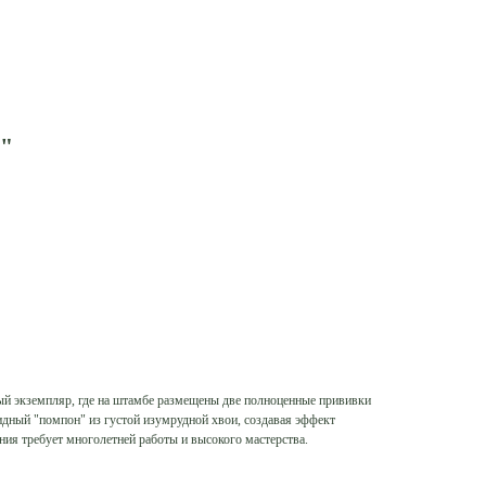
m"
й экземпляр, где на штамбе размещены две полноценные прививки
дный "помпон" из густой изумрудной хвои, создавая эффект
ия требует многолетней работы и высокого мастерства.