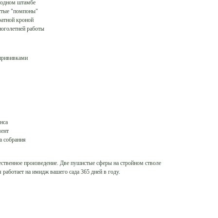
 одном штамбе
стые "помпоны"
атной кроной
оголетней работы
прививками
нса
мент
а собрания
ественное произведение. Две пушистые сферы на стройном стволе
работает на имидж вашего сада 365 дней в году.