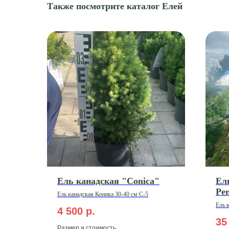
Также посмотрите каталог Елей
Ель канадская "Conica"
Ел
Pe
Ель канадская Коника 30-40 см С-5
Ель 
4 500
р.
35
Размер и стоимость