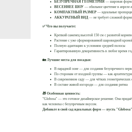
БЕЗУПРЕЧНАЯ ГЕОМЕТРИЯ
— шаровая форма,
ВЕСЕННЕЕ ШОУ
— обильное цветение в апреле-
КОМПАКТНЫЙ РАЗМЕР
— идеальные пропорции
АККУРАТНЫЙ ВИД
— не требует сложной форм
✅ Что вы получаете:
Крепкий саженец высотой 150 см с развитой корнев
Растение с уже сформированной шаровидной кроно
Полную адаптацию к условиям средней полосы
Гарантированную декоративность в любое время го
🏡 Лучшие места для посадки:
В парадной зоне — для создания безупречного перв
По сторонам от входной группы — как архитектурн
В современном саду — для чётких геометрических
В составе живой изгороди — для создания ритма
🎁 Особенная ценность:
"Globosa" — это готовое дизайнерское решение. Она придаё
как человека с безупречным вкусом.
Добавьте в свой сад идеальных форм — пусть "Globosa"