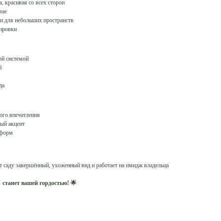
 красивая со всех сторон
мае
 для небольших пространств
ировки
ой системой
й
да
ого впечатления
ый акцент
 форм
т саду завершённый, ухоженный вид и работает на имидж владельца
 станет вашей гордостью! 🌟