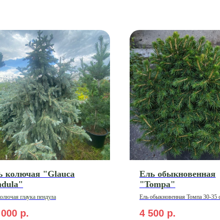
ь колючая "Glauca
Ель обыкновенная
ndula"
"Tompa"
колючая глаука пендула
Ель обыкновенная Томпа 30-35 
 000
р.
4 500
р.