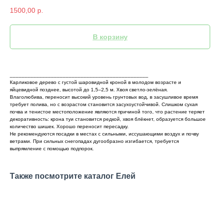
1500,00
р.
В корзину
_______________________________________________
Карликовое дерево с густой шаровидной кроной в молодом возрасте и
яйцевидной позднее, высотой до 1,5–2,5 м. Хвоя светло-зелёная.
Влаголюбива, переносит высокий уровень грунтовых вод, в засушливое время
требует полива, но с возрастом становится засухоустойчивой. Слишком сухая
почва и тенистое местоположение являются причиной того, что растение теряет
декоративность: крона туи становится редкой, хвоя блёкнет, образуется большое
количество шишек. Хорошо переносит пересадку.
Не рекомендуются посадки в местах с сильными, иссушающими воздух и почву
ветрами. При сильных снегопадах дугообразно изгибается, требуется
выпрямление с помощью подпорок.
Также посмотрите каталог Елей