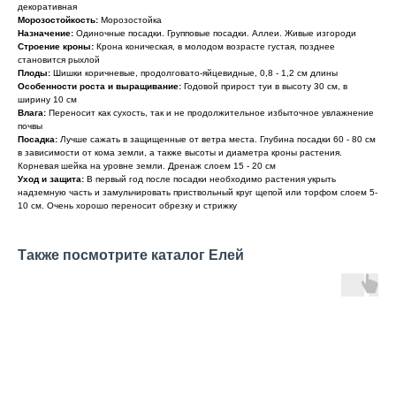
декоративная
Морозостойкость:
Морозостойка
Назначение:
Одиночные посадки. Групповые посадки. Аллеи. Живые изгороди
Строение кроны:
Крона коническая, в молодом возрасте густая, позднее
становится рыхлой
Плоды:
Шишки коричневые, продолговато-яйцевидные, 0,8 - 1,2 см длины
Особенности роста и выращивание:
Годовой прирост туи в высоту 30 см, в
ширину 10 см
Влага:
Переносит как сухость, так и не продолжительное избыточное увлажнение
почвы
Посадка:
Лучше сажать в защищенные от ветра места. Глубина посадки 60 - 80 см
в зависимости от кома земли, а также высоты и диаметра кроны растения.
Корневая шейка на уровне земли. Дренаж слоем 15 - 20 см
Уход и защита:
В первый год после посадки необходимо растения укрыть
надземную часть и замульчировать приствольный круг щепой или торфом слоем 5-
10 см. Очень хорошо переносит обрезку и стрижку
Также посмотрите каталог Елей