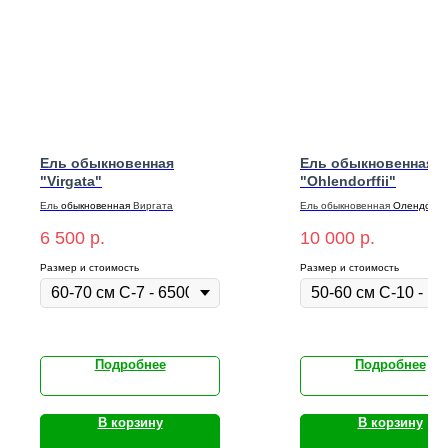
Ель обыкновенная
Ель обыкновенная
"Virgata"
"Ohlendorffii"
Ель
обыкновенная
Виргата
Ель
обыкновенная
Олендорф
6 500
р.
10 000
р.
Размер и стоимость
Размер и стоимость
Подробнее
Подробнее
В корзину
В корзину