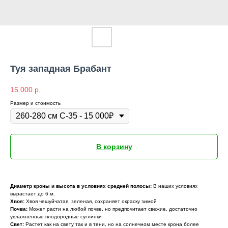
Туя западная Брабант
15 000
р.
Размер и стоимость
В корзину
Диаметр кроны и высота в условиях средней полосы:
В наших условиях
вырастает до 6 м.
Хвоя:
Хвоя чешуйчатая, зеленая, сохраняет окраску зимой
Почва:
Может расти на любой почве, но предпочитает свежие, достаточно
увлажненные плодородные суглинки
Свет:
Растет как на свету так и в тени, но на солнечном месте крона более