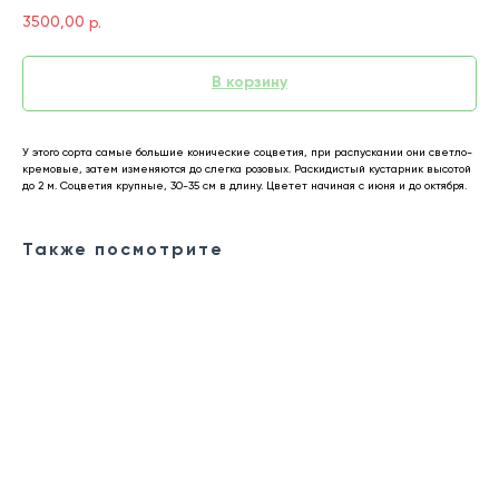
3500,00
р.
В корзину
У этого сорта самые большие конические соцветия, при распускании они светло-
кремовые, затем изменяются до слегка розовых. Раскидистый кустарник высотой
до 2 м. Соцветия крупные, 30-35 см в длину. Цветет начиная с июня и до октября.
Также посмотрите