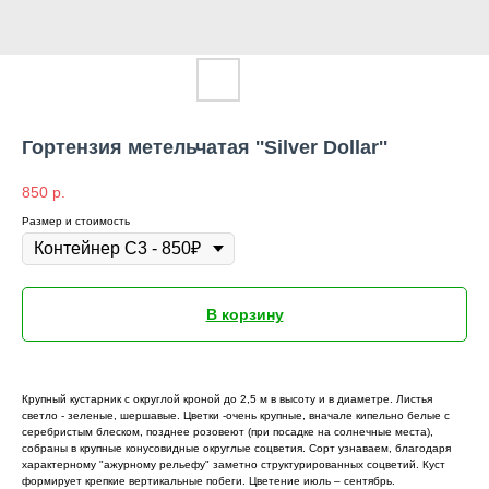
Гортензия метельчатая ''Silver Dollar''
850
р.
Размер и стоимость
В корзину
Крупный кустарник с округлой кроной до 2,5 м в высоту и в диаметре. Листья
светло - зеленые, шершавые. Цветки -очень крупные, вначале кипельно белые с
серебристым блеском, позднее розовеют (при посадке на солнечные места),
собраны в крупные конусовидные округлые соцветия. Сорт узнаваем, благодаря
характерному "ажурному рельефу" заметно структурированных соцветий. Куст
формирует крепкие вертикальные побеги. Цветение июль – сентябрь.