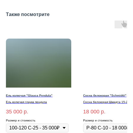
Также посмотрите
Ель колючая "Glauca Pendula"
Сосна белокорая "Schmidtii"
Ель колючая глаука пендула
Сосна белокорая Шмидта 15-20 с
35 000
р.
18 000
р.
Размер и стоимость
Размер и стоимость