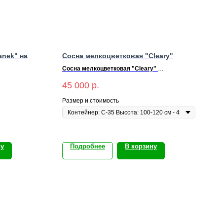
nek" на
Сосна мелкоцветковая "Сleary"
Сосна мелкоцветковая "Cleary"
Цена: 45 000₽ | Контейнер: С-35 | Высота:
45 000
р.
100-120 см
Размер и стоимость
ну
Подробнее
В корзину