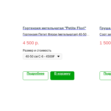
Гортензия метельчатая ''Petite Flori''
Груша
Гортензия Петит Флори (метельчатая)
40-50
Сорт зи
см С-6
4 500
р.
1 500
Размер и стоимость
Подробнее
В корзину
Под