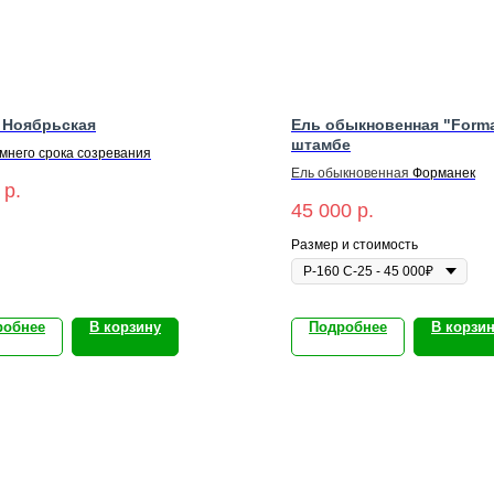
 Ноябрьская
Ель обыкновенная "Forma
штамбе
мнего срока созревания
Ель
обыкновенная
Форманек
р.
45 000
р.
Размер и стоимость
робнее
В корзину
Подробнее
В корзи