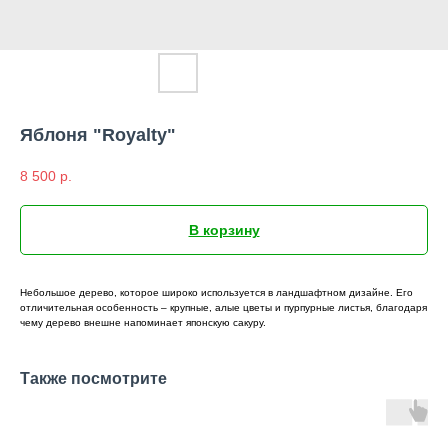
Яблоня "Royalty"
8 500
р.
В корзину
Небольшое дерево, которое широко используется в ландшафтном дизайне. Его
отличительная особенность – крупные, алые цветы и пурпурные листья, благодаря
чему дерево внешне напоминает японскую сакуру.
Также посмотрите