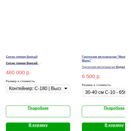
Сосна горная Бонсай
Гортензия метельчатая ''Magical
Blanc''
Сосна горная Бонсай
Гортензия
метельчатая
Мэджикал
Цена: 480 000₽ | Контейнер: С-180 |
Контейнер С3
480 000
р.
Высота: 80-100 см
6 500
р.
Размер и стоимость
Размер и стоимость
Подробнее
Подробнее
В корзину
В корзину