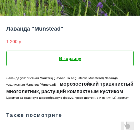
Лаванда "Munstead"
1 200
р.
В корзину
Лаванда узколистная Манстед (Lavandula angustifolia Munstead) Лаванда
морозостойкий травянистый
узколистная Манстед (Munstead) –
многолетник, растущий компактным кустиком
.
Ценится за красивую шарообразную форму, яркое цветение и приятный аромат.
Также посмотрите