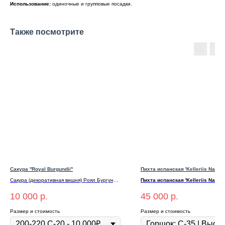
Использование:
одиночные и групповые посадки.
Также посмотрите
Сакура ''Royal Burgundii''
Пихта испанская 'Kelleriis Nana'
Сакура (декоративная вишня) Роял Бургунди
Пихта испанская 'Kelleriis Nana'
200-220 С-20
Цена: 45 000₽ | Горшок: С-35 | Вы
10 000
р.
45 000
р.
100 см
Размер и стоимость
Размер и стоимость