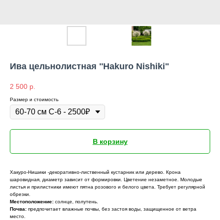
Ива цельнолистная ''Hakuro Nishiki"
2 500
р.
Размер и стоимость
В корзину
Хакуро-Нишики -декоративно-лиственный кустарник или дерево. Крона
шаровидная, диаметр зависит от формировки. Цветение незаметное. Молодые
листья и прилистники имеют пятна розового и белого цвета. Требует регулярной
обрезки.
Местоположение:
солнце, полутень.
Почва:
предпочитает влажные почвы, без застоя воды, защищенное от ветра
место.