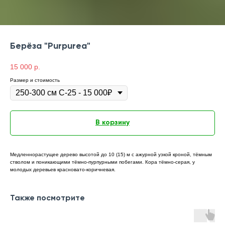
Берёза "Purpurea"
15 000
р.
Размер и стоимость
В корзину
Медленнорастущее дерево высотой до 10 (15) м с ажурной узкой кроной, тёмным
стволом и поникающими тёмно-пурпурными побегами. Кора тёмно-серая, у
молодых деревьев красновато-коричневая.
Также посмотрите