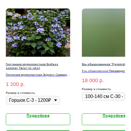
Гортензия крупнолистная Endless
Ель обыкновенная "Pyramidata
summer Twist-in-shot
Ель
обыкновенная
Пирамидата
10
Гортензия крупнолистная Эндлесс Саммер
С-30
Твист шот. Горшок С-3
18 000
р.
1 200
р.
Размер и стоимость
Размер и стоимость
Подробнее
Подробнее