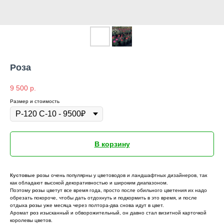
Роза
9 500
р.
Размер и стоимость
В корзину
Кустовые
розы
очень популярны у цветоводов и ландшафтных дизайнеров, так
как обладают высокой декоративностью и широким диапазоном.
Поэтому
розы
цветут все время года, просто после обильного цветения их надо
обрезать покороче, чтобы дать отдохнуть и подкормить в это время, и после
отдыха
розы
уже месяца через полтора-два снова идут в цвет.
Аромат
роз
изысканный и обворожительный, он давно стал визитной карточкой
королевы цветов.