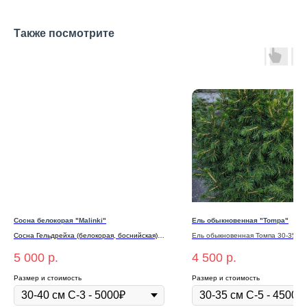
Также посмотрите
Сосна белокорая "Malinki"
Ель обыкновенная "Tompa"
Сосна Гельдрейха (белокорая, боснийская)
Ель обыкновенная Томпа 30-35 см
Малинки
5 000
р.
4 500
р.
Размер и стоимость
Размер и стоимость