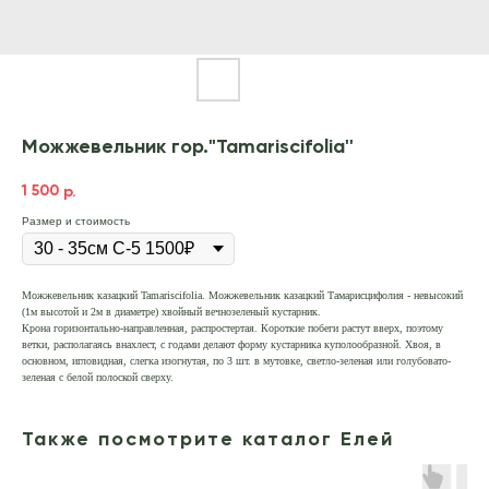
Можжевельник гор."Tamariscifolia''
1 500
р.
Размер и стоимость
Можжевельник казацкий Tamariscifolia. Можжевельник казацкий Тамарисцифолия - невысокий
(1м высотой и 2м в диаметре) хвойный вечнозеленый кустарник.
Крона горизонтально-направленная, распростертая. Короткие побеги растут вверх, поэтому
ветки, располагаясь внахлест, с годами делают форму кустарника куполообразной. Хвоя, в
основном, игловидная, слегка изогнутая, по 3 шт. в мутовке, светло-зеленая или голубовато-
зеленая с белой полоской сверху.
Также посмотрите каталог Елей