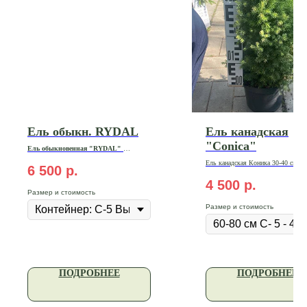
Ель обыкн. RYDAL
Ель канадская
"Conica"
Ель обыкновенная "RYDAL"
20-30 см | Контейнер: С-5 | Цена: 6
Ель канадская Коника 30-40 см С-
500₽
6 500
р.
4 500
р.
Размер и стоимость
Размер и стоимость
ПОДРОБНЕЕ
ПОДРОБНЕЕ