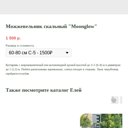
Можжевельник скальный "Moonglow"
1 500
р.
Размер и стоимость
Кустарник с ширококонической или колоновидной кроной высотой до 3–5 (6–8) м и диаметром
до 1 (1,5) м. Побеги расположены вертикально, слегка отходят в стороны. Хвоя чешуйчатая,
серебристо-голубая.
Также посмотрите каталог Елей