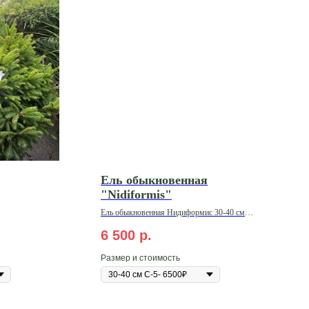
Ель обыкновенная
"Nidiformis"
Ель обыкновенная Нидиформис 30-40 см
С-10
6 500
р.
Размер и стоимость