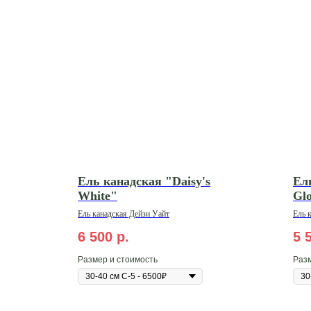
Ель канадская "Daisy's
Ел
White"
Gl
Ель
канадская
Дейзи
Уайт
Ель
6 500
р.
5 
Размер и стоимость
Разм