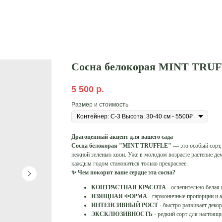
Сосна белокорая MINT TRU
5 500
р.
Размер и стоимость
Драгоценный акцент для вашего сада
Сосна белокорая "MINT TRUFFLE"
— это особый сорт,
нежной зеленью хвои. Уже в молодом возрасте растение д
каждым годом становиться только прекраснее.
✨ Чем покорит ваше сердце эта сосна?
КОНТРАСТНАЯ КРАСОТА
- ослепительно белая 
ИЗЯЩНАЯ ФОРМА
- гармоничные пропорции и а
ИНТЕНСИВНЫЙ РОСТ
- быстро развивает деко
ЭКСКЛЮЗИВНОСТЬ
- редкий сорт для настоящ