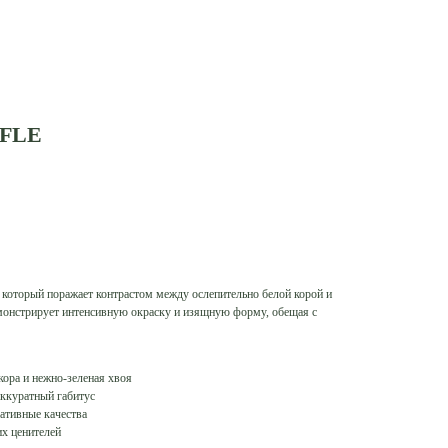
FFLE
 который поражает контрастом между ослепительно белой корой и
емонстрирует интенсивную окраску и изящную форму, обещая с
кора и нежно-зеленая хвоя
ккуратный габитус
ративные качества
их ценителей