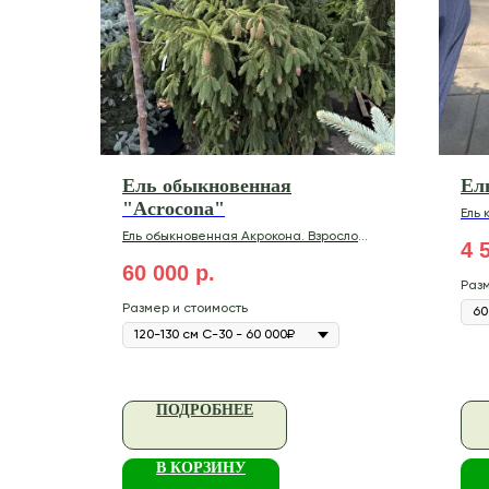
Ель обыкновенная
Ел
"Acrocona"
Ель 
Ель обыкновенная Акрокона. Взрослое
4 
растение к 30 годам достигает 5
метров в высоту
60 000
р.
Разм
Размер и стоимость
ПОДРОБНЕЕ
В КОРЗИНУ