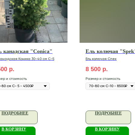
ь канадская "Conica"
Ель колючая "Spek
канадская Коника 30-40 см С-5
Ель колючая Спек
500
р.
8 500
р.
ер и стоимость
Размер и стоимость
ПОДРОБНЕЕ
ПОДРОБНЕЕ
В КОРЗИНУ
В КОРЗИНУ