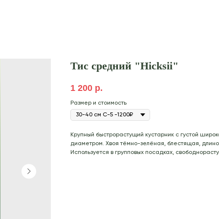
Тис средний "Hicksii"
1 200
р.
Размер и стоимость
Крупный быстрорастущий кустарник с густой широко
диаметром. Хвоя тёмно-зелёная, блестящая, длино
Используется в групповых посадках, свободнораст