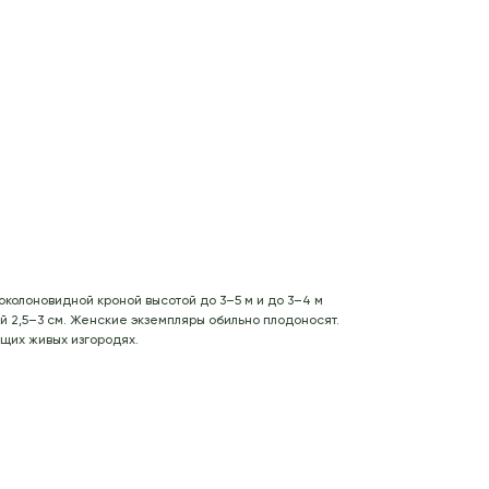
колоновидной кроной высотой до 3–5 м и до 3–4 м
й 2,5–3 см. Женские экземпляры обильно плодоносят.
ущих живых изгородях.