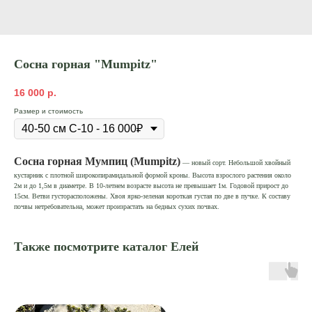
Сосна горная "Mumpitz"
16 000
р.
Размер и стоимость
Сосна горная Мумпиц (Mumpitz)
— новый сорт. Небольшой хвойный
кустарник с плотной широкопирамидальной формой кроны. Высота взрослого растения около
2м и до 1,5м в диаметре. В 10-летнем возрасте высота не превышает 1м. Годовой прирост до
15см. Ветви густорасположены. Хвоя ярко-зеленая короткая густая по две в пучке. К составу
почвы нетребовательна, может произрастать на бедных сухих почвах.
Также посмотрите каталог Елей