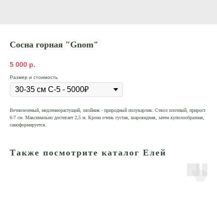
Сосна горная "Gnom"
5 000
р.
Размер и стоимость
Вечнозеленый, медленнорастущий, хвойник - природный полукарлик. Ствол плотный, прирост
6-7 см. Максимально достигает 2,5 м. Крона очень густая, шаровидная, затем куполообразная,
самоформируется.
Также посмотрите каталог Елей