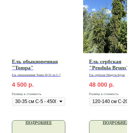
Ель обыкновенная
Ель сербская
"Tompa"
"Pendula Bruns''
Ель обыкновенная Томпа 30-35 см С-7
Ель
сербская
Пендула
Брунс
4 500
р.
48 000
р.
Размер и стоимость
Размер и стоимость
ПОДРОБНЕЕ
ПОДРОБНЕЕ