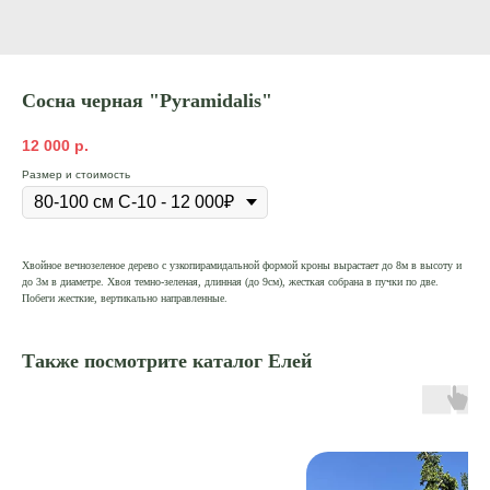
Сосна черная "Pyramidalis"
12 000
р.
Размер и стоимость
Хвойное вечнозеленое дерево с узкопирамидальной формой кроны вырастает до 8м в высоту и
до 3м в диаметре. Хвоя темно-зеленая, длинная (до 9см), жесткая собрана в пучки по две.
Побеги жесткие, вертикально направленные.
Также посмотрите каталог Елей