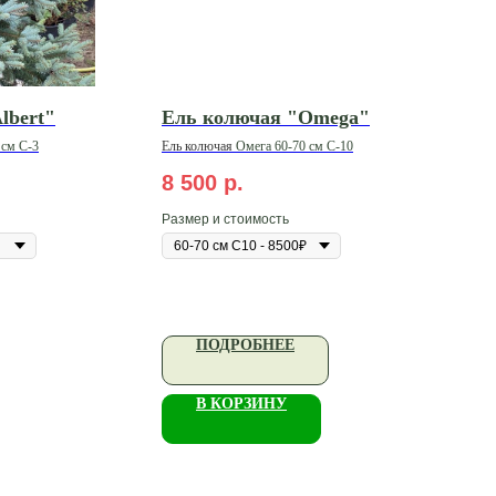
lbert"
Ель колючая "Omega"
 см С-3
Ель
колючая
Омега 60-70 см С-10
8 500
р.
Размер и стоимость
ПОДРОБНЕЕ
В КОРЗИНУ