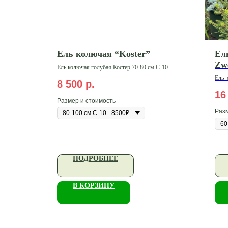
Ель колючая “Koster”
Ел
Zw
Ель колючая голубая Костер 70-80 см C-10
Ель
о
8 500
р.
С-7,
16
Размер и стоимость
Разм
ПОДРОБНЕЕ
В КОРЗИНУ