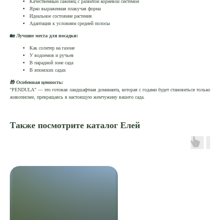
Качественный саженец с развитой корневой системой
Ярко выраженная плакучая форма
Идеальное состояние растения
Адаптация к условиям средней полосы
🏡 Лучшие места для посадки:
Как солитер на газоне
У водоемов и ручьев
В парадной зоне сада
В японских садах
🎁 Особенная ценность:
"PENDULA" — это готовая ландшафтная доминанта, которая с годами будет становиться только
живописнее, превращаясь в настоящую жемчужину вашего сада.
Также посмотрите каталог Елей