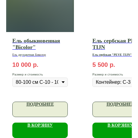
Ель обыкновенная
Ель сербская PE
"Bicolor"
TIJN
Ель
двухцветная
Биколор
Ель сербская "PEVE TIJN"
Высота: 15-20 см | Контейнер: С-
Цена: 5 500₽
10 000
р.
5 500
р.
Размер и стоимость
Размер и стоимость
ПОДРОБНЕЕ
ПОДРОБНЕЕ
В КОРЗИНУ
В КОРЗИНУ