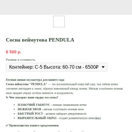
Сосна веймутова PENDULA
6 500
р.
Размер и стоимость
Готовая живая скульптура для вашего сада
Сосна веймутова "PENDULA"
— это восхитительный плакучий сорт, чьи гибкие ветви
элегантно ниспадают к земле, образуя живописный каскад зелени. Мягкая голубовато-зеленая
хвоя придает образу особую нежность и воздушность.
✨ Чем покорит ваше сердце эта сосна?
ПЛАКУЧИЙ ГАБИТУС
- изящно поникающие ветви
НЕЖНАЯ ХВОЯ
- мягкая голубовато-зеленая хвоя
БЫСТРЫЙ РОСТ
- активно набирает декоративность
ВЫРАЗИТЕЛЬНЫЙ ОБРАЗ
- создает романтическую атмосферу
✅ Преимущества нашего предложения: