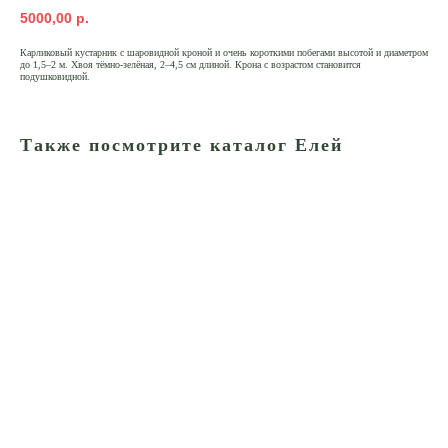
5000,00
р.
Карликовый кустарник с шаровидной кроной и очень короткими побегами высотой и диаметром
до 1,5–2 м. Хвоя тёмно-зелёная, 2–4,5 см длиной. Крона с возрастом становится
подушковидной.
Также посмотрите каталог Елей