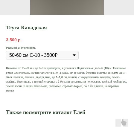
Тсуга Канадская
3 500
р.
Размер и стоимость
Высотой от 15–20 м и до 6–8 м диаметром, в условиях Подмосковья до 5–6 (10) м. Основные
ветви расположены почти горизонтально, а концы их и тонкие боковые веточки свисают вниз.
Хвоя плоская, мелкая, двухрядная, до 1–1,8 см длиной, с закруглёнными концами, тёмно-
зелёная, блестящая, с нижней стороны с 2 белыми устьичными полосками, зелёный край шире,
чем полоски. Шишки маленькие, овальные, серовато-бурые, до 2 см длиной, на короткой
ножке.
Также посмотрите каталог Елей