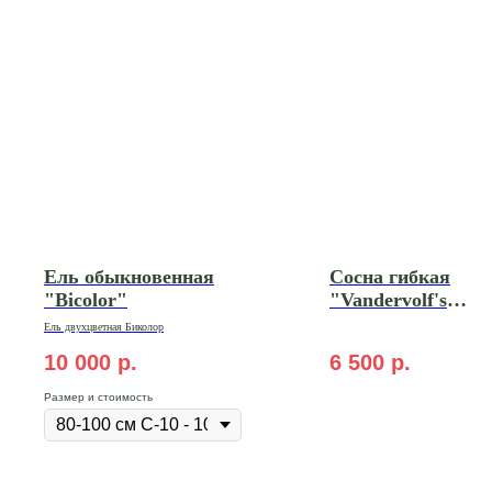
Ель обыкновенная
Сосна гибкая
"Bicolor"
"Vandervolf's
Piramid"
Ель
двухцветная
Биколор
10 000
р.
6 500
р.
Размер и стоимость