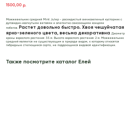
1500,00
р.
Можжевельник средний Mint Julep - раскидистый вечнозеленый кустарник с
дуговидно-изогнутыми ветвями и элегантно свисающими концами
Растет довольно быстро. Хвоя чешуйчатая
побегов.
ярко-зеленого цвета, весьма декоративна
. Диаметр
кроны взрослого растения: 3.5 м. Высота взрослого растения: 2 м. Можжевельник
средний является не существующим в природе видом, к которому относятся
гибридные стелющиеся сорта, не поддающиеся видовой идентификации.
Также посмотрите каталог Елей