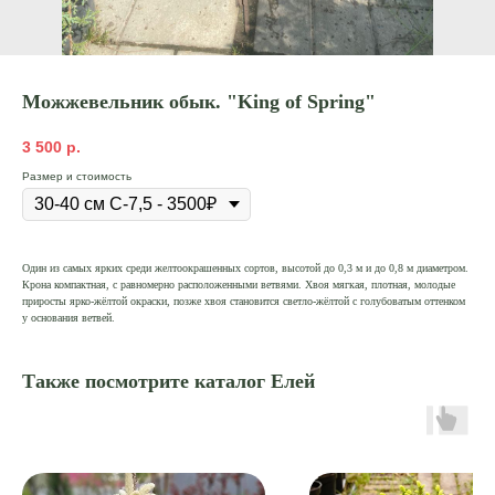
Можжевельник обык. "King of Spring"
3 500
р.
Размер и стоимость
Один из самых ярких среди желтоокрашенных сортов, высотой до 0,3 м и до 0,8 м диаметром.
Крона компактная, с равномерно расположенными ветвями. Хвоя мягкая, плотная, молодые
приросты ярко-жёлтой окраски, позже хвоя становится светло-жёлтой с голубоватым оттенком
у основания ветвей.
Также посмотрите каталог Елей