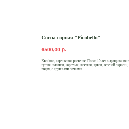
Сосна горная "Picobello"
6500,00
р.
Хвойное, карликовое растение. Поcле 10 лет выращивания в
густая, плотная, короткая, жесткая, яркая, зеленой окраски
вверх, с крупными почками.