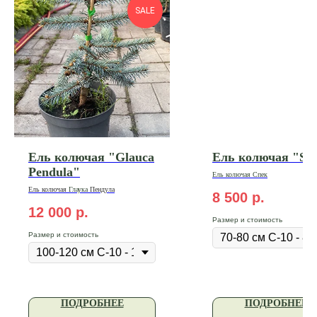
SALE
Ель колючая "Glauca
Ель колючая "Sp
Pendula"
Ель колючая Спек
Ель
колючая
Глаука
Пендула
8 500
р.
12 000
р.
Размер и стоимость
Размер и стоимость
ПОДРОБНЕЕ
ПОДРОБНЕЕ