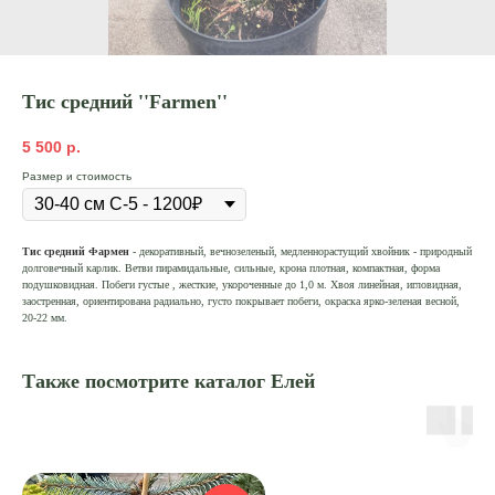
Тис средний ''Farmen''
5 500
р.
Размер и стоимость
Тис
средний
Фармен
- декоративный, вечнозеленый, медленнорастущий хвойник - природный
долговечный карлик. Ветви пирамидальные, сильные, крона плотная, компактная, форма
подушковидная. Побеги густые , жесткие, укороченные до 1,0 м. Хвоя линейная, игловидная,
заостренная, ориентирована радиально, густо покрывает побеги, окраска ярко-зеленая весной,
20-22 мм.
Также посмотрите каталог Елей