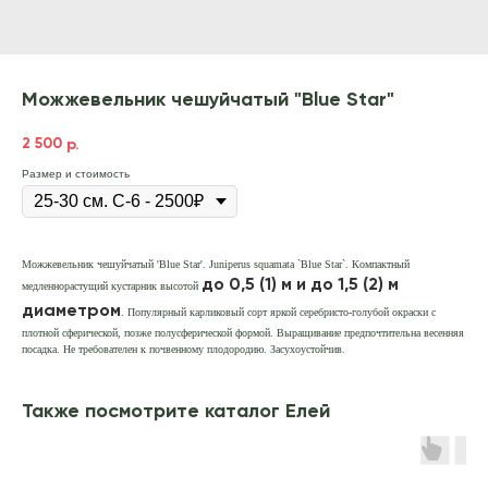
Можжевельник чешуйчатый "Blue Star"
2 500
р.
Размер и стоимость
Можжевельник чешуйчатый 'Blue Star'. Juniperus squamata `Blue Star`. Компактный
до 0,5 (1) м и до 1,5 (2) м
медленнорастущий кустарник высотой
диаметром
. Популярный карликовый сорт яркой серебристо-голубой окраски с
плотной сферической, позже полусферической формой. Выращивание предпочтительна весенняя
посадка. Не требователен к почвенному плодородию. Засухоустойчив.
Также посмотрите каталог Елей