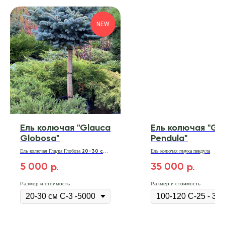
NEW
Ель колючая "Glauca
Ель колючая "Gl
Globosa"
Pendula"
Ель колючая Глаука Глобоза
Ель колючая глаука пендула
20-30 см
С-3
5 000
35 000
р.
р.
Размер и стоимость
Размер и стоимость