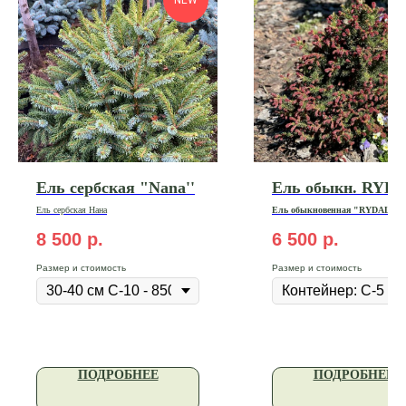
Ель сербская "Nana''
Ель обыкн. RYD
Ель сербская Нана
Ель обыкновенная "RYDAL"
20-30 см | Контейнер: С-5 | Цена
500₽
8 500
р.
6 500
р.
Размер и стоимость
Размер и стоимость
ПОДРОБНЕЕ
ПОДРОБНЕЕ