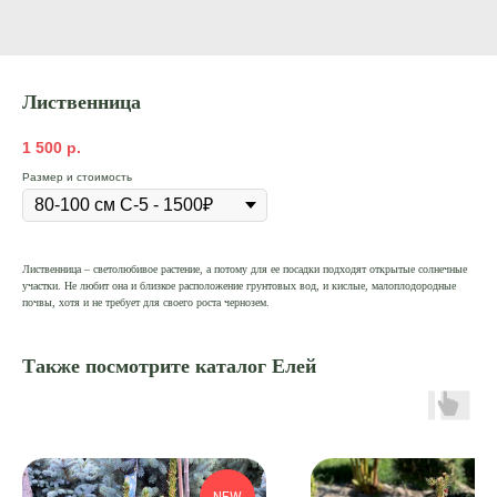
Лиственница
1 500
р.
Размер и стоимость
Лиственница – светолюбивое растение, а потому для ее посадки подходят открытые солнечные
участки. Не любит она и близкое расположение грунтовых вод, и кислые, малоплодородные
почвы, хотя и не требует для своего роста чернозем.
Также посмотрите каталог Елей
NEW