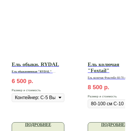
Ель обыкн. RYDAL
Ель колючая
"Foxtail"
Ель обыкновенная "RYDAL"
20-30 см | Контейнер: С-5 | Цена: 6
Ель
колючая
Фокстейл
60-70 см С
500₽
6 500
р.
8 500
р.
Размер и стоимость
Размер и стоимость
ПОДРОБНЕЕ
ПОДРОБНЕЕ